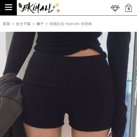
0
HOME 首頁
首頁
>
女士下裝
>
褲子
>
韓國女裝
Hypnotic 休閒褲
MEMBER 會員中心
PAYMENT NOTICE 轉帳通知
NEW ITEM 上架新品
NEW IN TODAY 今天新品
WEEK 1 AUG 2026
WEEK 1 JUL 2026
WEEK 4 JUN 2026
WEEK 3 JUN 2026
GIFT 精選禮品