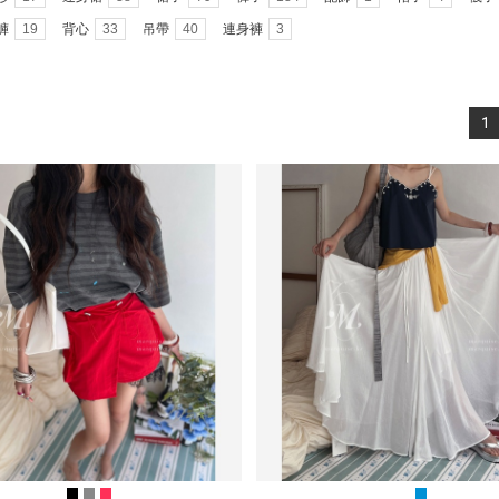
褲
19
背心
33
吊帶
40
連身褲
3
1