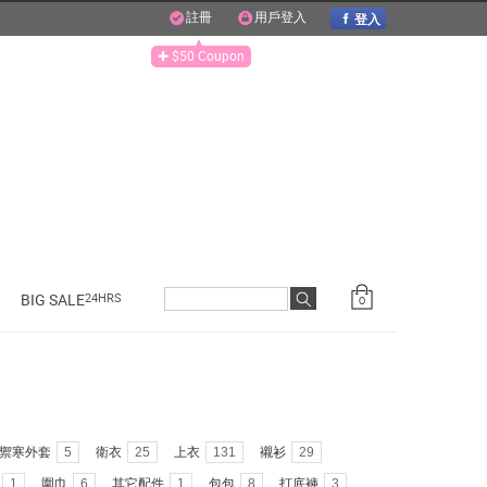
登入
註冊
用戶登入
✚ $50 Coupon
BIG SALE
24HRS
0
禦寒外套
5
衛衣
25
上衣
131
襯衫
29
1
圍巾
6
其它配件
1
包包
8
打底褲
3