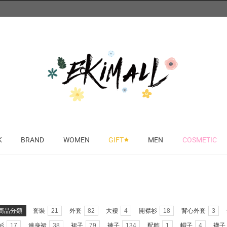
K
BRAND
WOMEN
GIFT
MEN
COSMETIC
*
商品分類
套裝
21
外套
82
大褸
4
開襟衫
18
背心外套
3
衫
17
連身裙
38
裙子
79
褲子
134
配飾
1
帽子
4
襪子