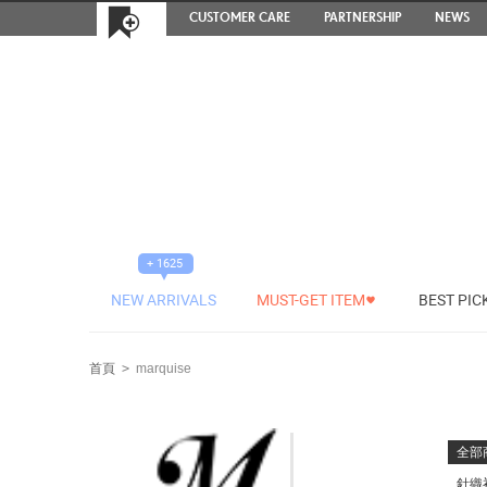
CUSTOMER CARE
PARTNERSHIP
NEWS
+ 1625
NEW ARRIVALS
MUST-GET ITEM
BEST PIC
#
首頁
>
marquise
全部
針織