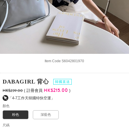
MUST-GET 必買精選
BEST PICK 熱銷精選
BRAND 韓國品牌
COSMETIC 精選美妝
BIG SALE 現貨優惠
Item Code S6042801970
WOMEN 女裝目錄
SUIT 套裝
DABAGIRL 背心
韓國直送
HK$
215.00
HK$
239.00
( 註冊會員
)
OUTER 外套
「4-7工作天韓國特快空運」
DRESS 連身裙
顏色
粉色
深藍色
TOP 上衣
尺碼
BOTTOM 下裝