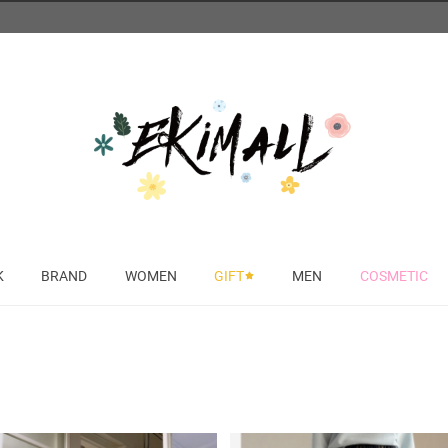
K
BRAND
WOMEN
GIFT
MEN
COSMETIC
*