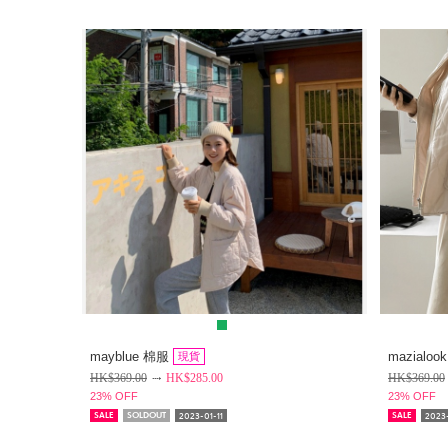
mayblue 棉服
mazialoo
現貨
HK$
369.00
HK$
285.00
HK$
369.00
23% OFF
23% OFF
2023-01-11
2023-
SALE
SOLDOUT
SALE