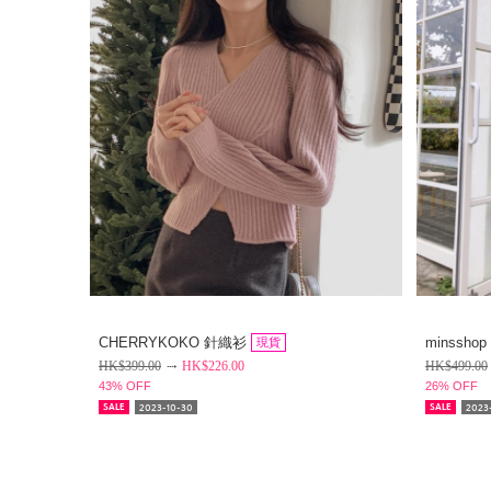
CHERRYKOKO 針織衫
minssho
現貨
HK$
399.00
HK$
226.00
HK$
499.00
43% OFF
26% OFF
2023-10-30
2023
SALE
SALE