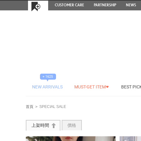
CUSTOMER CARE
PARTNERSHIP
NEWS
+ 1625
NEW ARRIVALS
MUST-GET ITEM
BEST PIC
#
首頁
>
SPECIAL SALE
上架時間
價格