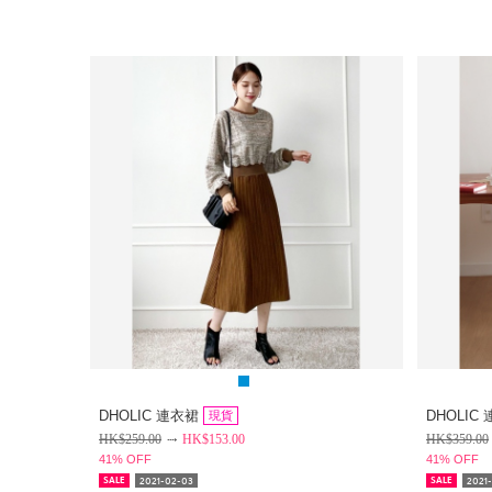
DHOLIC 連衣裙
DHOLIC
現貨
HK$
259.00
HK$
153.00
HK$
359.00
41% OFF
41% OFF
2021-02-03
2021
SALE
SALE