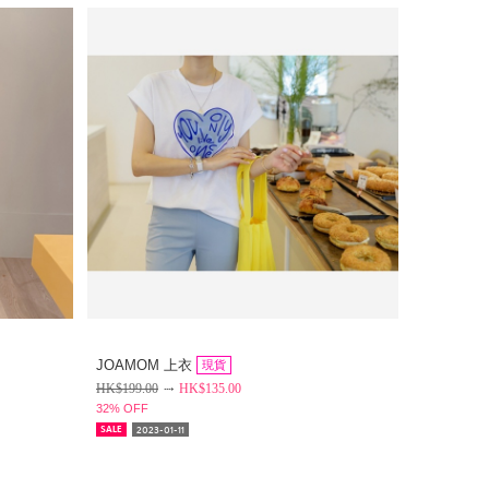
JOAMOM 上衣
現貨
HK$
199.00
HK$
135.00
32% OFF
2023-01-11
SALE