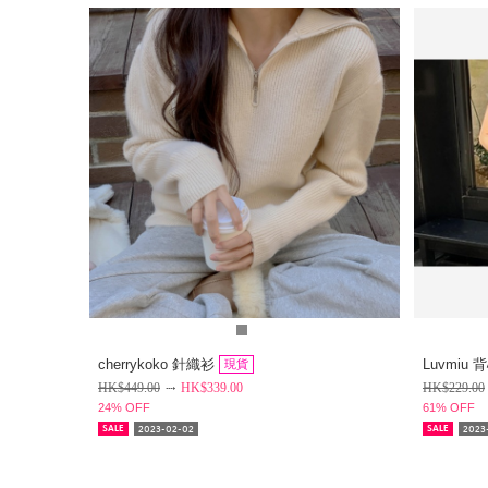
cherrykoko 針織衫
Luvmiu 
現貨
HK$
449.00
HK$
339.00
HK$
229.00
24% OFF
61% OFF
2023-02-02
2023-
SALE
SALE