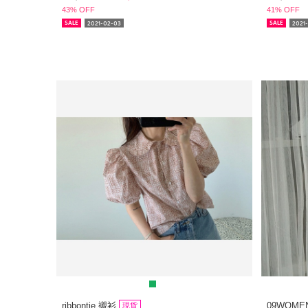
43% OFF
41% OFF
2021-02-03
2021
SALE
SALE
ribbontie 襯衫
09WOME
現貨