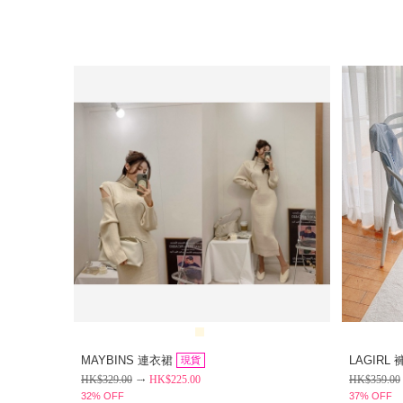
MAYBINS 連衣裙
LAGIRL 
現貨
HK$
329.00
HK$
225.00
HK$
359.00
32% OFF
37% OFF